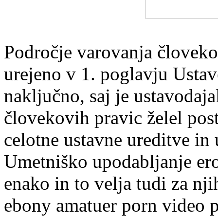
Področje varovanja človekov
urejeno v 1. poglavju Ustav
naključno, saj je ustavodaj
človekovih pravic želel post
celotne ustavne ureditve in
Umetniško upodabljanje erot
enako in to velja tudi za nj
ebony amatuer porn video