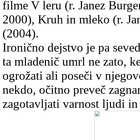
filme V leru (r. Janez Burg
2000), Kruh in mleko (r. Ja
(2004).
Ironično dejstvo je pa seve
ta mladenič umrl ne zato, k
ogrožati ali poseči v njegov
nekdo, očitno preveč zagnan
zagotavljati varnost ljudi i