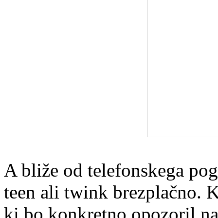
A bliže od telefonskega po
teen ali twink brezplačno. K
ki bo konkretno opozoril na