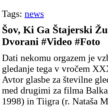
Tags:
news
Šov, Ki Ga Štajerski Žu
Dvorani #Video #Foto
Dati nekomu orgazem je vzb
gledanje tega v vročem XXX
Avtor glasbe za številne gle
med drugimi za filma Balkan
1998) in Tiigra (r. Nataša 