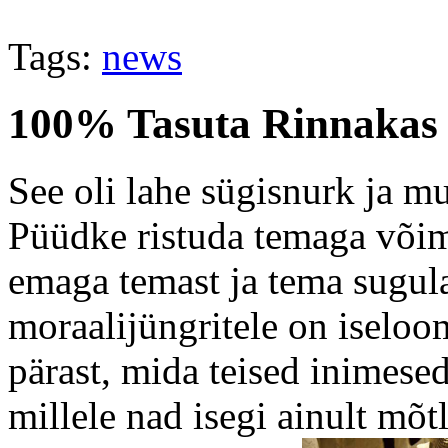
Tags:
news
100% Tasuta Rinnakas 
See oli lahe sügisnurk ja m
Püüdke ristuda temaga võim
emaga temast ja tema sugula
moraalijüngritele on iseloo
pärast, mida teised inimese
millele nad isegi ainult mõt