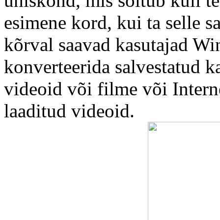
ühiskond, mis sõltub küll te
esimene kord, kui ta selle sa
kõrval saavad kasutajad WinF
konverteerida salvestatud k
videoid või filme või Interne
laaditud videoid.