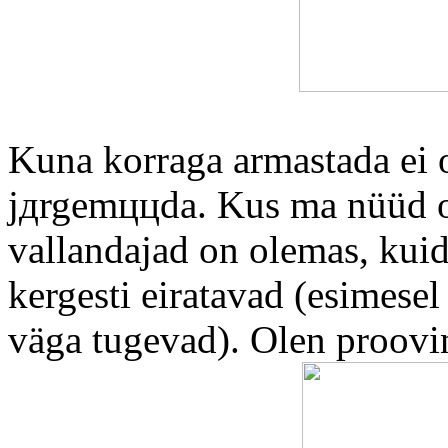
Kuna korraga armastada ei o
jдrgemццda. Kus ma nüüd o
vallandajad on olemas, kuid
kergesti eiratavad (esimesel
väga tugevad). Olen proovin