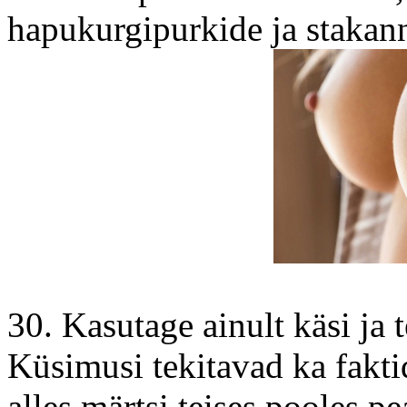
hapukurgipurkide ja stakann
30. Kasutage ainult käsi ja
Küsimusi tekitavad ka faktid
alles märtsi teises pooles p