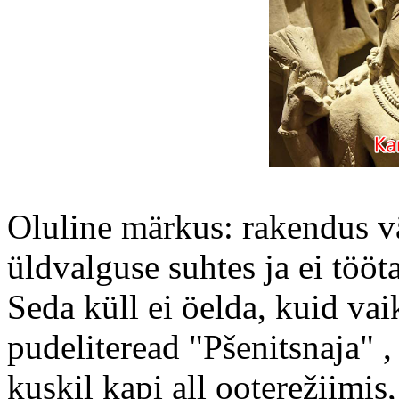
Oluline märkus: rakendus v
üldvalguse suhtes ja ei tööt
Seda küll ei öelda, kuid vai
pudeliteread "Pšenitsnaja" ,
kuskil kapi all ooterežiimis,