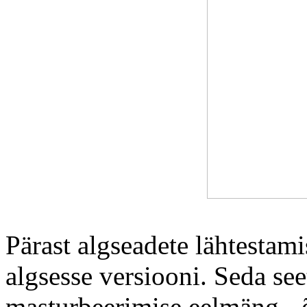
Pärast algseadete lähtestami
algsesse versiooni. Seda see
masturbeerimise eelmäng - õ